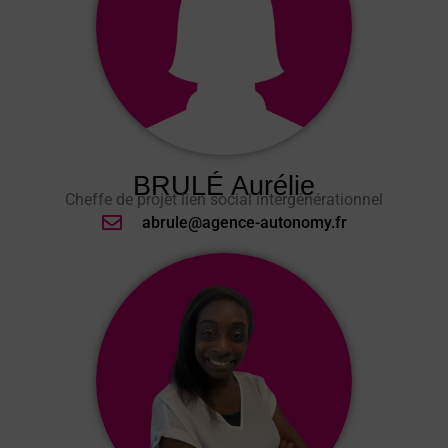
BRULÉ Aurélie
Cheffe de projet lien social intergénérationnel
abrule@agence-autonomy.fr