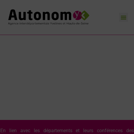
L’Agence AutonomY
Nos missions
Nos actualités
Contactez-nous
Agence interdépartementale Yvelines et
Hauts-de-Seine
Promouvoir l'autonomie
et le bien vieillir
En lien avec les départements et leurs conférences des