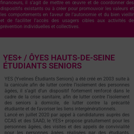
financeurs, il s’agit de mettre en œuvre et de coordonner des
dispositifs existants ou à créer pour promouvoir les valeurs et
les comportements en faveur de l’autonomie et du bien vieillir
et de faciliter l’accès des usagers cibles aux activités de
prévention individuelles et collectives.
YES+ / ÔYES HAUTS-DE-SEINE
ÉTUDIANTS SENIORS
YES (Yvelines Étudiants Seniors) a été créé en 2003 suite à
la canicule afin de lutter contre l’isolement des personnes
âgées, il s’agit d’un dispositif fortement renforcé dans le
cadre de la crise sanitaire, afin de lutter contre l’isolement
des seniors à domicile, de lutter contre la précarité
étudiante et de favoriser les liens intergénérationnels.
Lancé en juillet 2020 par appel à candidatures auprès des
CCAS et des SAAD, le YES+ propose gratuitement pour les
personnes âgées, des visites et des appels de convivialité
pour les personnes âgées, réalisées par des étudiants,