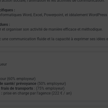
l’action sociale, l’animation et les activités de communication.
ifiques :
s informatiques Word, Excel, Powerpoint, et idéalement WordPres
dues
:
r et organiser son activité de manière efficace et méthodique.
c une communication fluide et la capacité à exprimer ses idées 
gueur
our (60% employeur)
 de santé/ prévoyance
(50% employeur)
 frais de transports
: (75% employeur)
 :
prise en charge par l’agence (222 € / an)