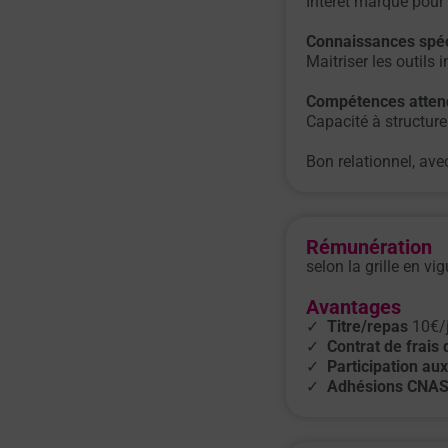
Intérêt marqué pour 
Connaissances spéc
Maitriser les outil
Compétences atten
Capacité à structure
Bon relationnel, ave
Rémunération
selon la grille en vi
Avantages
✓
Titre/repas
10€/j
✓
Contrat de frais
✓
Participation aux
✓
Adhésions CNAS