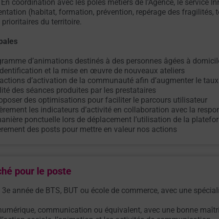
 En coordination avec les pôles métiers de l’Agence, le service 
entation (habitat, formation, prévention, repérage des fragilités,
rioritaires du territoire.
pales
rogramme d’animations destinés à des personnes âgées à domici
’identification et la mise en œuvre de nouveaux ateliers
 actions d’activation de la communauté afin d’augmenter le taux 
lité des séances produites par les prestataires
oposer des optimisations pour faciliter le parcours utilisateur
èrement les indicateurs d’activité en collaboration avec la resp
anière ponctuelle lors de déplacement l’utilisation de la platefo
èrement des posts pour mettre en valeur nos actions
ché pour le poste
u 3e année de BTS, BUT ou école de commerce, avec une spécia
umérique, communication ou équivalent, avec une bonne maîtrise 