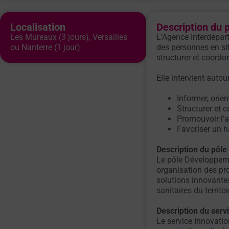
Localisation
Description du 
Les Mureaux (3 jours), Versailles
L’Agence Interdépar
ou Nanterre (1 jour)
des personnes en sit
structurer et coord
Elle intervient autou
Informer, orient
Structurer et c
Promouvoir l’au
Favoriser un ha
Description du pôle 
Le pôle Développeme
organisation des proc
solutions innovantes
sanitaires du territoi
Description du servi
Le service Innovatio