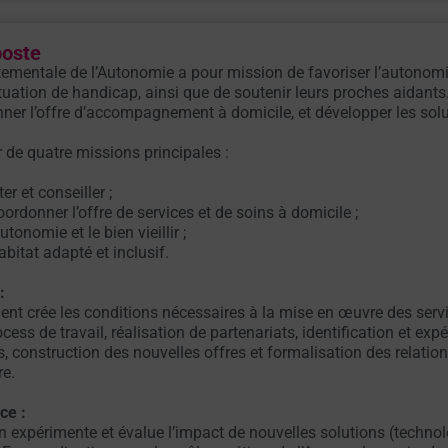
poste
tementale de l’Autonomie a pour mission de favoriser l’autonom
uation de handicap, ainsi que de soutenir leurs proches aidants
onner l’offre d’accompagnement à domicile, et développer les so
r de quatre missions principales :
er et conseiller ;
oordonner l’offre de services et de soins à domicile ;
tonomie et le bien vieillir ;
bitat adapté et inclusif.
:
nt crée les conditions nécessaires à la mise en œuvre des serv
ess de travail, réalisation de partenariats, identification et expé
, construction des nouvelles offres et formalisation des relatio
re.
ce :
n expérimente et évalue l’impact de nouvelles solutions (technolo