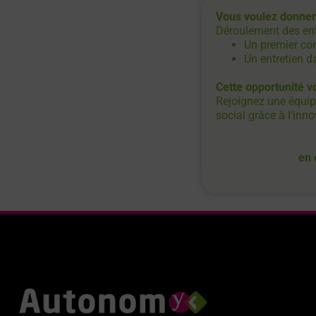
Vous voulez donner 
Déroulement des ent
Un premier con
Un entretien d
Cette opportunité v
Rejoignez une équip
social grâce à l’inno
en 