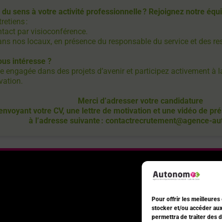
du sens à votre activité professionnelle ? Rejoignez notre équ
retiens :
tact par visioconférence.
ans nos locaux, en présence du responsable du service et des r
ous intéresse ?
e engagée dans des projets d’avenir et participez activement à 
vation.
Merci d’adresser votre candidature
envoyant votre CV, une lettre de motivation et une vidéo de pré
à l’adresse suivante : contactrecrutement@agence-au
Pour offrir les meilleures
stocker et/ou accéder aux
permettra de traiter des 