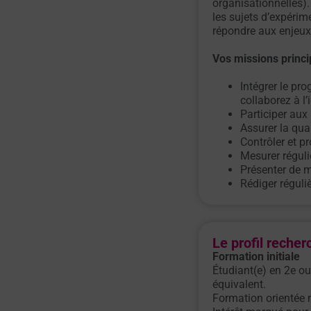
organisationnelles).
les sujets d’expérim
répondre aux enjeux p
Vos missions princi
Intégrer le p
collaborez à l
Participer aux
Assurer la qua
Contrôler et pr
Mesurer réguli
Présenter de m
Rédiger réguli
Le profil recher
Formation initiale
Étudiant(e) en 2e o
équivalent.
Formation orientée n