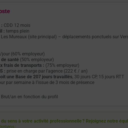
oste
 :
CDD 12 mois
l :
temps plein
Les Mureaux (site principal) – déplacements ponctuels sur Vers
/jour (60% employeur)
s de santé
(50% employeur)
x frais de transports :
(75% employeur)
S :
prise en charge par l’agence (222 € / an)
soit une Base de 207 jours travaillés
, 30 jours CP, 15 jours RTT
our par semaine à l’issue de 3 mois de présence
Brut/an en fonction du profil
du sens à votre activité professionnelle ? Rejoignez notre équ
retiens :