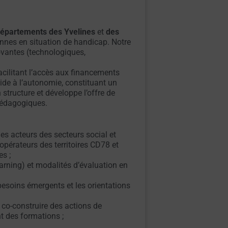
épartements des Yvelines
et
des
nnes en situation de handicap. Notre
vantes (technologiques,
.
facilitant l’accès aux financements
ide à l’autonomie, constituant un
tructure et développe l’offre de
 pédagogiques.
des acteurs des secteurs social et
pérateurs des territoires CD78 et
s ;
earning) et modalités d’évaluation en
besoins émergents et les orientations
 co-construire des actions de
nt des formations ;