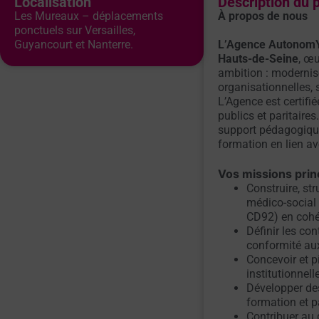
Localisation
Description du 
Les Mureaux – déplacements
À propos de nous
ponctuels sur Versailles,
Guyancourt et Nanterre.
L’Agence Autonom
Hauts-de-Seine
, œu
ambition : modernis
organisationnelles, s
L’Agence est certifi
publics et paritaire
support pédagogique
formation en lien av
Vos missions prin
Construire, str
médico-social 
CD92) en cohér
Définir les co
conformité aux
Concevoir et p
institutionnel
Développer des
formation et pa
Contribuer au 