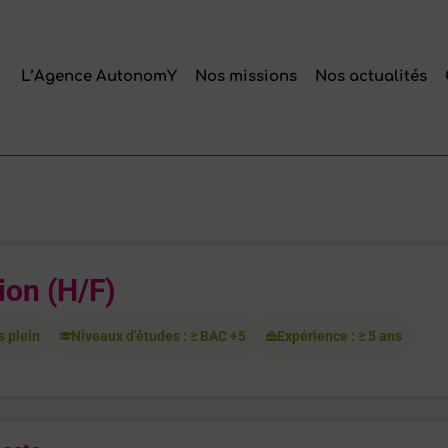
L’Agence AutonomY
Nos missions
Nos actualités
ion (H/F)
s plein
Niveaux d'études : ≥ BAC +5
Expérience : ≥ 5 ans