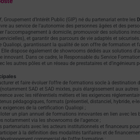
poste
Y
, Groupement d’Intérêt Public (GIP) né du partenariat entre les
D
vre au service de l’autonomie des personnes âgées et des perso
er l’accompagnement à domicile, promouvoir des solutions inno
ervicielles), et garantir des parcours de vie adaptés et sécurisés
ée Qualiopi, garantissant la qualité de son offre de formation et 
s. Elle dispose également de showrooms dédiés aux solutions d’a
 innovant. Dans ce cadre, le Responsable du Service Formation s
ec les autres pôles et un réseau de prestataires et d’ingénieurs
cipales
ucturer et faire évoluer l’offre de formations socle à destination 
(notamment SAD et SAD mixtes, puis élargissement aux autres o
ence avec les référentiels métiers et les exigences réglementaire
ntenus pédagogiques, formats (présentiel, distanciel, hybride, e-l
 exigences de la certification Qualiopi ;
iloter un plan annuel de formations innovantes en lien avec les 
les notamment via les showrooms de l’agence ;
 partenariats avec les acteurs institutionnels et financeurs pour
rticiper à la définition des modalités tarifaires et de financeme
développement commercial de l’offre formation ;