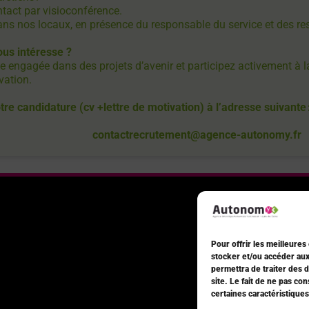
tact par visioconférence.
ans nos locaux, en présence du responsable du service et des r
ous intéresse ?
e engagée dans des projets d’avenir et participez activement à 
vation.
re candidature (cv +lettre de motivation) à l’adresse suivante 
contactrecrutement@agence-autonomy.fr
Pour offrir les meilleures
stocker et/ou accéder aux
permettra de traiter des 
site. Le fait de ne pas co
certaines caractéristiques