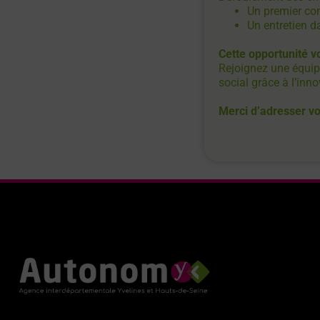
Un premier con
Un entretien d
Cette opportunité v
Rejoignez une équip
social grâce à l’inno
Merci d’adresser vot