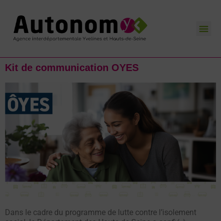
L’Agence AutonomY
Nos missions
Nos actualités
Contactez-nous
Kit de communication OYES
Dans le cadre du programme de lutte contre l’isolement