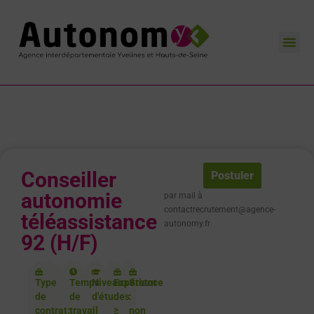
L’Agence AutonomY
Nos missions
Nos actualités
Contactez-nous
Conseiller
Postuler
autonomie
par mail à
contactrecrutement@agence-
téléassistance
autonomy.fr
92 (H/F)
Type
Temps
Niveaux
Expérience
Statut
de
de
d'études
:
:
contrat:
travail
:
≥
non