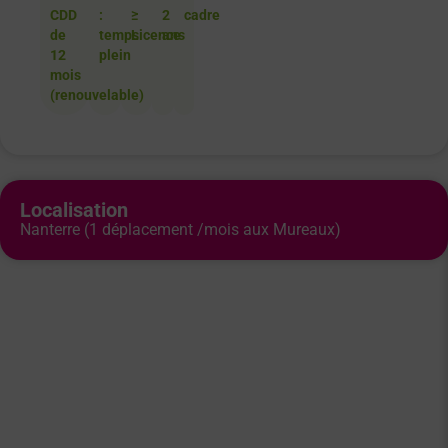
CDD
:
≥
2
cadre
de
temps
Licence
ans
12
plein
mois
(renouvelable)
Localisation
Nanterre (1 déplacement /mois aux Mureaux)