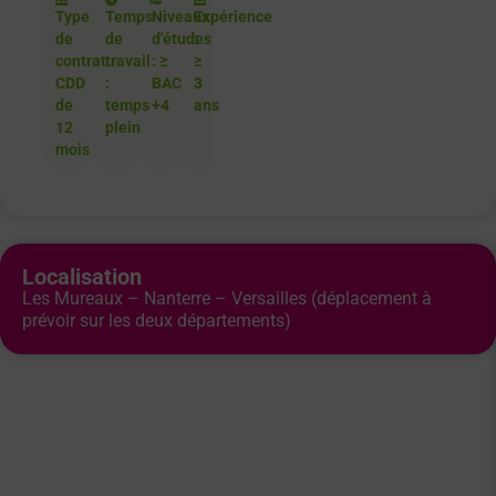
Type
Temps
Niveaux
Expérience
de
de
d'études
:
contrat:
travail
: ≥
≥
CDD
:
BAC
3
de
temps
+4
ans
12
plein
mois
Localisation
Les Mureaux – Nanterre – Versailles (déplacement à
prévoir sur les deux départements)