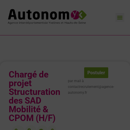
L’Agence AutonomY
Nos missions
Nos actualités
Contactez-nous
Chargé de
Postuler
projet
par mail à
contactrecrutement@agence-
Structuration
autonomy.fr
des SAD
Mobilité &
CPOM (H/F)